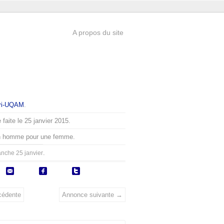
A propos du site
ri-UQAM
.
faite le 25 janvier 2015.
n homme pour une femme.
.
nche 25 janvier
cédente
Annonce suivante →