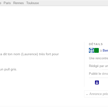
e
Paris
Rennes
Toulouse
DÉTAILS
à
Ber
a dit ton nom (Laurence) très fort pour
Une rencontre 
Rédigé par u
n pull gris.
Publié le
dima
← Annonce pré