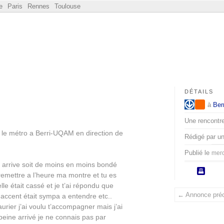
e
Paris
Rennes
Toulouse
DÉTAILS
à
Ber
Une rencontre
 le métro a Berri-
UQAM
en direction de
Rédigé par u
Publié le
merc
i arrive soit de moins en moins bondé
remettre a l’heure ma montre et tu es
le était cassé et je t’ai répondu que
← Annonce pré
e accent était sympa a entendre etc..
aurier j’ai voulu t’accompagner mais j’ai
 peine arrivé je ne connais pas par