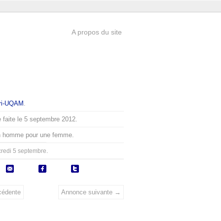
A propos du site
ri-UQAM
.
 faite le 5 septembre 2012.
n homme pour une femme.
.
redi 5 septembre
cédente
Annonce suivante →