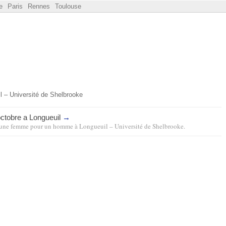
e
Paris
Rennes
Toulouse
l – Université de Shelbrooke
octobre a Longueuil
→
une femme pour un homme
à
Longueuil – Université de Shelbrooke
.