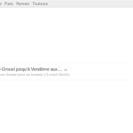
e
Paris
Rennes
Toulouse
l-Grouxl jusqu’à Vendôme aux…
→
une femme pour un homme
à
Lionel-Groulx
.