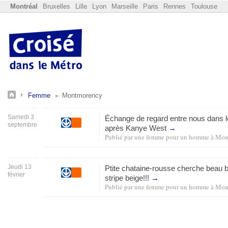
Montréal
Bruxelles
Lille
Lyon
Marseille
Paris
Rennes
Toulouse
Femme
Montmorency
Samedi 3
Échange de regard entre nous dans 
septembre
après Kanye West
→
Publié par
une femme pour un homme
à
Mon
Jeudi 13
Ptite chataine-rousse cherche beau b
février
stripe beige!!!
→
Publié par
une femme pour un homme
à
Mon