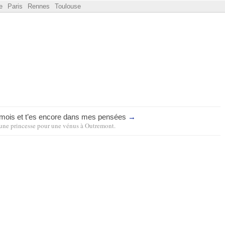
e
Paris
Rennes
Toulouse
6 mois et t’es encore dans mes pensées
→
une princesse pour une vénus
à
Outremont
.