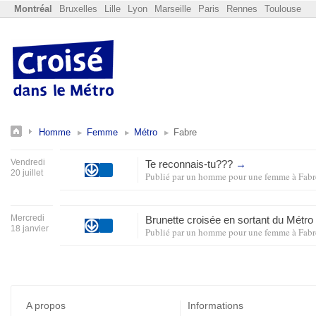
Montréal
Bruxelles
Lille
Lyon
Marseille
Paris
Rennes
Toulouse
Homme
Femme
Métro
Fabre
Vendredi
Te reconnais-tu???
→
20 juillet
Publié par
un homme pour une femme
à
Fabr
Mercredi
Brunette croisée en sortant du Métr
18 janvier
Publié par
un homme pour une femme
à
Fabr
A propos
Informations