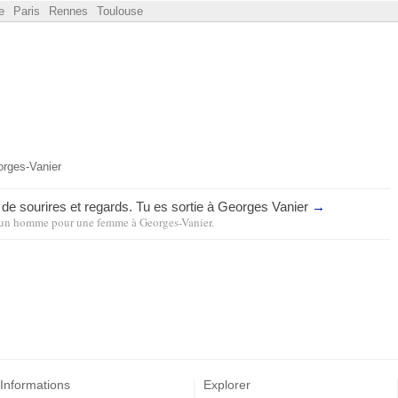
e
Paris
Rennes
Toulouse
rges-Vanier
de sourires et regards. Tu es sortie à Georges Vanier
→
un homme pour une femme
à
Georges-Vanier
.
Informations
Explorer