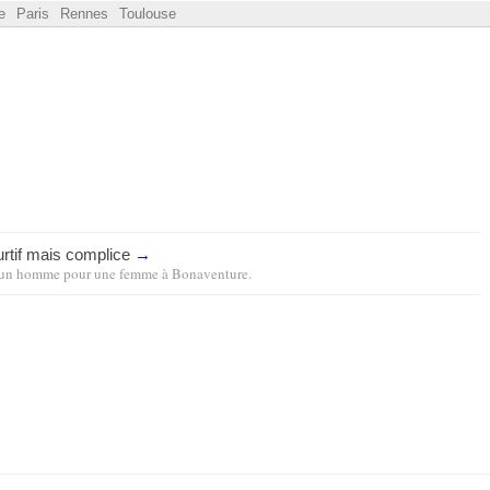
e
Paris
Rennes
Toulouse
urtif mais complice
→
un homme pour une femme
à
Bonaventure
.