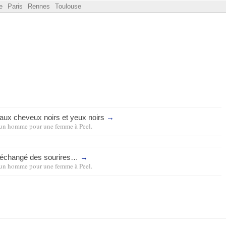
e
Paris
Rennes
Toulouse
le aux cheveux noirs et yeux noirs
→
un homme pour une femme
à
Peel
.
 échangé des sourires…
→
un homme pour une femme
à
Peel
.