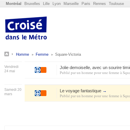
Montréal
Bruxelles
Lille
Lyon
Marseille
Paris
Rennes
Toulouse
Homme
Femme
Square-Victoria
Vendredi
Jolie demoiselle, avec un sourire ti
24 mai
Publié par
un homme pour une femme
à
Squa
Samedi 20
Le voyage fantastique
→
mars
Publié par
un homme pour une femme
à
Squa