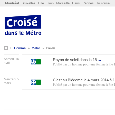
Montréal
Bruxelles
Lille
Lyon
Marseille
Paris
Rennes
Toulouse
Homme
Métro
Pie-IX
Samedi 16
Rayon de soleil dans la 18
→
avril
Publié par
un homme pour une femme
à
Pie-
Mercredi 5
C’est au Biôdome le 4 mars 2014 à 
mars
Publié par
un homme pour une femme
à
Pie-