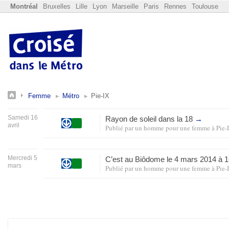
Montréal
Bruxelles
Lille
Lyon
Marseille
Paris
Rennes
Toulouse
Femme
Métro
Pie-IX
Samedi 16
Rayon de soleil dans la 18
→
avril
Publié par
un homme pour une femme
à
Pie-
Mercredi 5
C’est au Biôdome le 4 mars 2014 à 
mars
Publié par
un homme pour une femme
à
Pie-