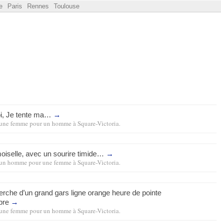
e
Paris
Rennes
Toulouse
toi, Je tente ma…
→
une femme pour un homme
à
Square-Victoria
.
moiselle, avec un sourire timide…
→
un homme pour une femme
à
Square-Victoria
.
erche d’un grand gars ligne orange heure de pointe
bre
→
une femme pour un homme
à
Square-Victoria
.