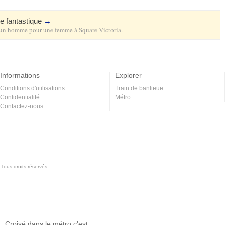
e fantastique
→
un homme pour une femme
à
Square-Victoria
.
Informations
Explorer
Conditions d'utilisations
Train de banlieue
Confidentialité
Métro
Contactez-nous
Tous droits réservés.
Croisé dans le métro c'est...