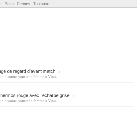
e
Paris
Rennes
Toulouse
ge de regard d’avant match
→
un homme pour une femme
à
Viau
.
a thermos rouge avec l’écharpe grise
→
un homme pour une femme
à
Viau
.