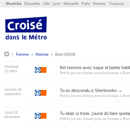
Montréal
Bruxelles
Lille
Lyon
Marseille
Paris
Rennes
Toulouse
Femme
Homme
Berri-UQAM
Vendredi
Bel homme avec tuque et barbe habill
13 mars
Publié par
une femme pour un homme
à
Ber
Samedi 30
Tu es descendu à Sherbrooke
→
septembre
Publié par
une femme pour un homme
à
Ber
Jeudi 25
Tu étais si triste, j’aurai dû faire q
décembre
Publié par
une femme pour un homme
à
Ber