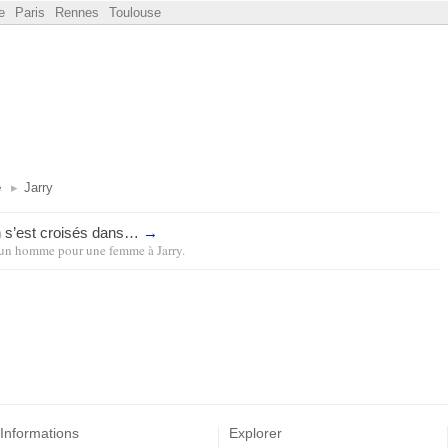
e
Paris
Rennes
Toulouse
e
Jarry
on s’est croisés dans…
→
un homme pour une femme
à
Jarry
.
Informations
Explorer