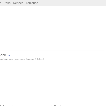
e
Paris
Rennes
Toulouse
Monk
→
un homme pour une femme
à
Monk
.