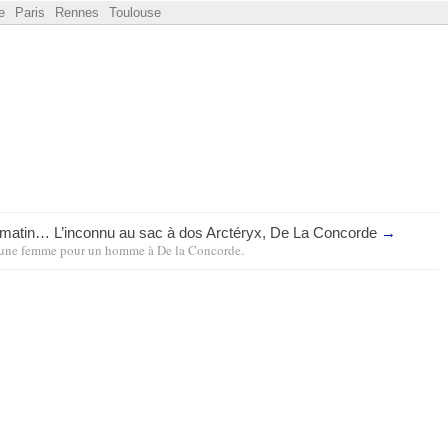
e
Paris
Rennes
Toulouse
e matin… L’inconnu au sac à dos Arctéryx, De La Concorde
→
une femme pour un homme
à
De la Concorde
.