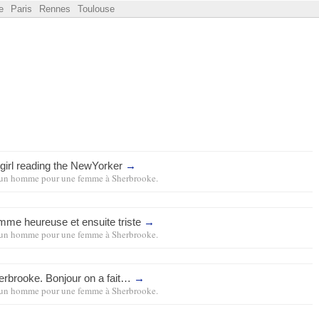
e
Paris
Rennes
Toulouse
 girl reading the NewYorker
→
un homme pour une femme
à
Sherbrooke
.
mme heureuse et ensuite triste
→
un homme pour une femme
à
Sherbrooke
.
erbrooke. Bonjour on a fait…
→
un homme pour une femme
à
Sherbrooke
.