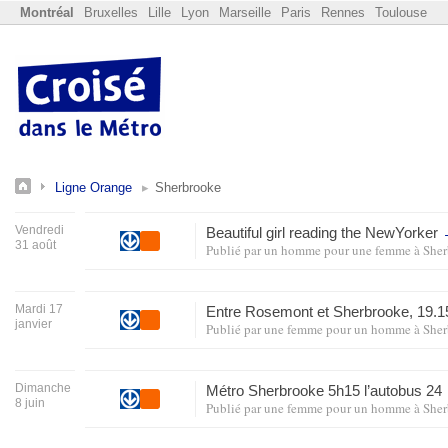
Montréal
Bruxelles
Lille
Lyon
Marseille
Paris
Rennes
Toulouse
Ligne Orange
Sherbrooke
Vendredi
Beautiful girl reading the NewYorker
31 août
Publié par
un homme pour une femme
à
Sher
Mardi 17
Entre Rosemont et Sherbrooke, 19.1
janvier
Publié par
une femme pour un homme
à
Sher
Dimanche
Métro Sherbrooke 5h15 l’autobus 24
8 juin
Publié par
une femme pour un homme
à
Sher