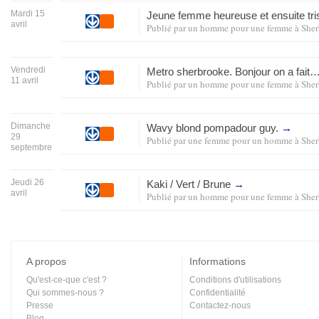
Mardi 15
Jeune femme heureuse et ensuite tri
avril
Publié par
un homme pour une femme
à
Sher
Vendredi
Metro sherbrooke. Bonjour on a fait
11 avril
Publié par
un homme pour une femme
à
Sher
Dimanche
Wavy blond pompadour guy.
→
29
Publié par
une femme pour un homme
à
Sher
septembre
Jeudi 26
Kaki / Vert / Brune
→
avril
Publié par
un homme pour une femme
à
Sher
A propos
Informations
Qu'est-ce-que c'est ?
Conditions d'utilisations
Qui sommes-nous ?
Confidentialité
Presse
Contactez-nous
Blog