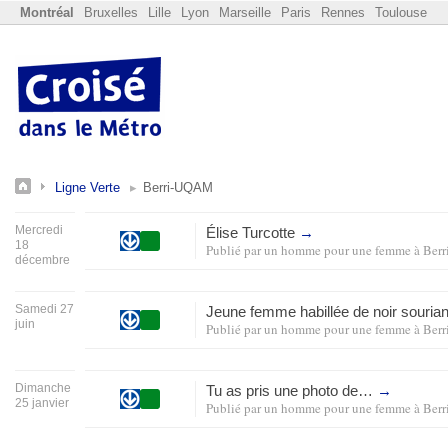
Montréal
Bruxelles
Lille
Lyon
Marseille
Paris
Rennes
Toulouse
Ligne Verte
Berri-UQAM
Mercredi
Élise Turcotte
→
18
Publié par
un homme pour une femme
à
Ber
décembre
Samedi 27
Jeune femme habillée de noir souria
juin
Publié par
un homme pour une femme
à
Ber
Dimanche
Tu as pris une photo de…
→
25 janvier
Publié par
un homme pour une femme
à
Ber