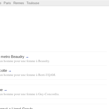
e
Paris
Rennes
Toulouse
u metro Beaudry
→
un homme pour une femme
à
Beaudry
.
cotte
→
un homme pour une femme
à
Berri-UQAM
.
une
→
un homme pour une femme
à
Guy-Concordia
.
arqué a Lionel-Groulx
→