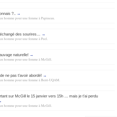
onnais ?..
→
un homme pour une femme
à
Papineau
.
 échangé des sourires…
→
un homme pour une femme
à
Peel
.
auvage naturelle!
→
un homme pour une femme
à
McGill
.
de ne pas t’avoir abordé!
→
un homme pour une femme
à
Berri-UQAM
.
tant sur McGill le 15 janvier vers 15h … mais je t’ai perdu
→
un homme pour une femme
à
McGill
.