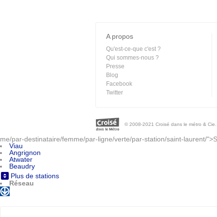
A propos
Qu'est-ce-que c'est ?
Qui sommes-nous ?
Presse
Blog
Facebook
Twitter
© 2008-2021 Croisé dans le métro & Cie. 
me/par-destinataire/femme/par-ligne/verte/par-station/saint-laurent/">
Viau
Angrignon
Atwater
Beaudry
Plus de stations
Réseau