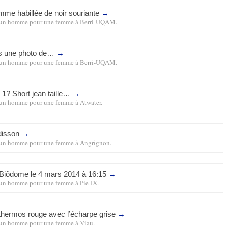
mme habillée de noir souriante
→
un homme pour une femme
à
Berri-UQAM
.
is une photo de…
→
un homme pour une femme
à
Berri-UQAM
.
 1? Short jean taille…
→
un homme pour une femme
à
Atwater
.
disson
→
un homme pour une femme
à
Angrignon
.
 Biôdome le 4 mars 2014 à 16:15
→
un homme pour une femme
à
Pie-IX
.
a thermos rouge avec l’écharpe grise
→
un homme pour une femme
à
Viau
.