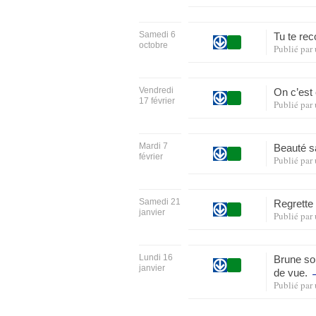
Samedi 6
Tu te rec
octobre
Publié par
Vendredi
On c’est
17 février
Publié par
Mardi 7
Beauté s
février
Publié par
Samedi 21
Regrette 
janvier
Publié par
Lundi 16
Brune sor
janvier
de vue.
Publié par