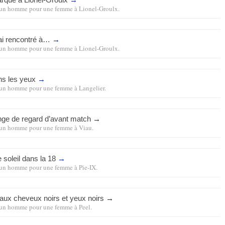
un homme pour une femme
à
Lionel-Groulx
.
’ai rencontré à…
→
un homme pour une femme
à
Lionel-Groulx
.
ans les yeux
→
un homme pour une femme
à
Langelier
.
ge de regard d’avant match
→
un homme pour une femme
à
Viau
.
 soleil dans la 18
→
un homme pour une femme
à
Pie-IX
.
le aux cheveux noirs et yeux noirs
→
un homme pour une femme
à
Peel
.