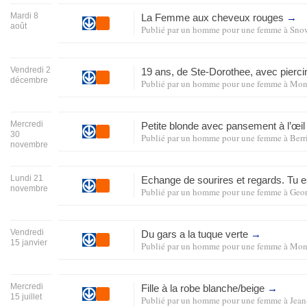
Mardi 8
La Femme aux cheveux rouges
→
août
Publié par
un homme pour une femme
à
Sno
Vendredi 2
19 ans, de Ste-Dorothee, avec pierc
décembre
Publié par
un homme pour une femme
à
Mon
Mercredi
Petite blonde avec pansement à l’œi
30
Publié par
un homme pour une femme
à
Ber
novembre
Lundi 21
Echange de sourires et regards. Tu 
novembre
Publié par
un homme pour une femme
à
Geor
Vendredi
Du gars a la tuque verte
→
15 janvier
Publié par
un homme pour une femme
à
Mon
Mercredi
Fille à la robe blanche/beige
→
15 juillet
Publié par
un homme pour une femme
à
Jean