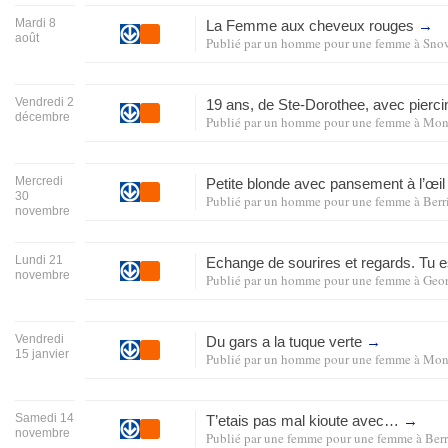
Mardi 8
La Femme aux cheveux rouges
→
août
Publié par
un homme pour une femme
à
Sno
Vendredi 2
19 ans, de Ste-Dorothee, avec pierc
décembre
Publié par
un homme pour une femme
à
Mon
Mercredi
Petite blonde avec pansement à l’œi
30
Publié par
un homme pour une femme
à
Ber
novembre
Lundi 21
Echange de sourires et regards. Tu 
novembre
Publié par
un homme pour une femme
à
Geor
Vendredi
Du gars a la tuque verte
→
15 janvier
Publié par
un homme pour une femme
à
Mon
Samedi 14
T’etais pas mal kioute avec…
→
novembre
Publié par
une femme pour une femme
à
Ber