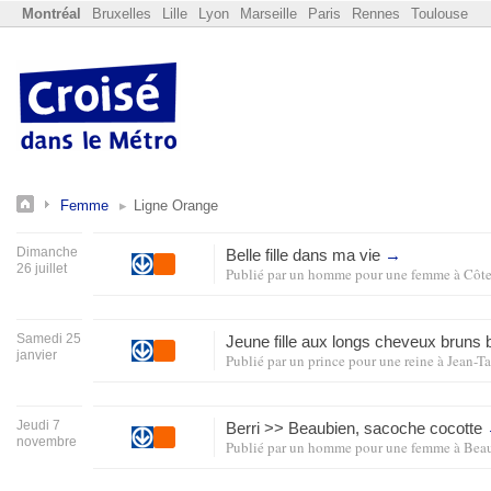
Montréal
Bruxelles
Lille
Lyon
Marseille
Paris
Rennes
Toulouse
Femme
Ligne Orange
Dimanche
Belle fille dans ma vie
→
26 juillet
Publié par
un homme pour une femme
à
Côte
Samedi 25
Jeune fille aux longs cheveux bruns
janvier
Publié par
un prince pour une reine
à
Jean-T
Jeudi 7
Berri >> Beaubien, sacoche cocotte
novembre
Publié par
un homme pour une femme
à
Bea