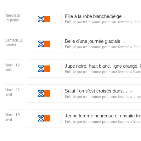
Mercredi
Fille à la robe blanche/beige
→
15 juillet
Publié par
un homme pour une femme
à
Jean
Samedi 10
Belle d’une journée glaciale
→
janvier
Publié par
un homme pour une femme
à
Jean
Mardi 12
Jupe noire, haut blanc, ligne orange,
août
Publié par
un homme pour une femme
à
Ber
Mardi 22
Salut ! on s’est croisés dans…
→
avril
Publié par
un homme pour une femme
à
Jarry
Mardi 15
Jeune femme heureuse et ensuite tri
avril
Publié par
un homme pour une femme
à
Sher